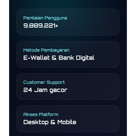
Penilaian Pengguna
9.889.221+
Metode Pembayaran
E-Wallet & Bank Digital
Customer Support
24 Jam gacor
Akses Platform
Desktop & Mobile