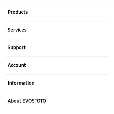
Buka
Footer Navigation
Products
Buka
Services
Buka
Support
Buka
Account
Buka
Information
Buka
About EVOSTOTO