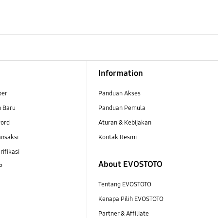
Information
ber
Panduan Akses
n Baru
Panduan Pemula
ord
Aturan & Kebijakan
ansaksi
Kontak Resmi
ifikasi
About EVOSTOTO
P
Tentang EVOSTOTO
Kenapa Pilih EVOSTOTO
Partner & Affiliate