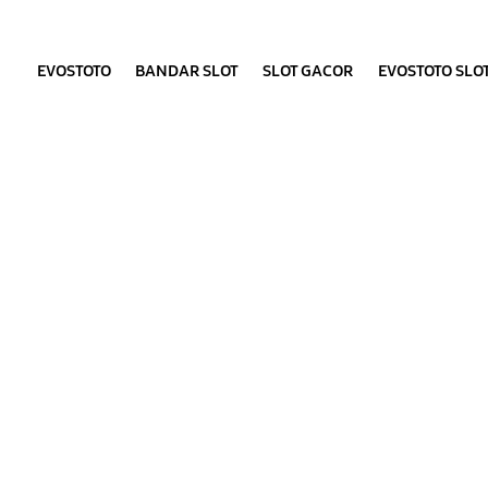
Skip
to
content
EVOSTOTO
BANDAR SLOT
SLOT GACOR
EVOSTOTO SLO