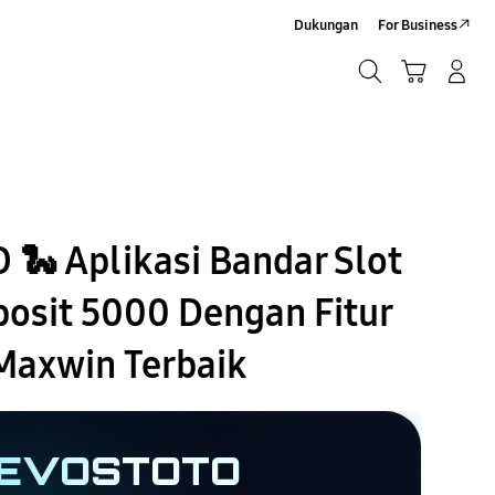
Dukungan
For Business
Cari
Troli
Login/Sign-Up
Cari
🐍 Aplikasi Bandar Slot
posit 5000 Dengan Fitur
Maxwin Terbaik
EVOSTOTO