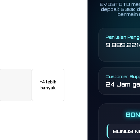
EVOSTOTO merup
deposit 5000 d
bermain 
Penilaian Pen
9.889.221
Customer Sup
+4 lebih
24 Jam ga
banyak
BON
BONUS 