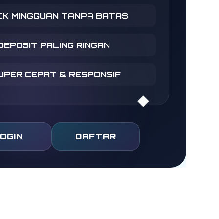
K MINGGUAN TANPA BATAS
DEPOSIT PALING RINGAN
UPER CEPAT & RESPONSIF
OGIN
DAFTAR